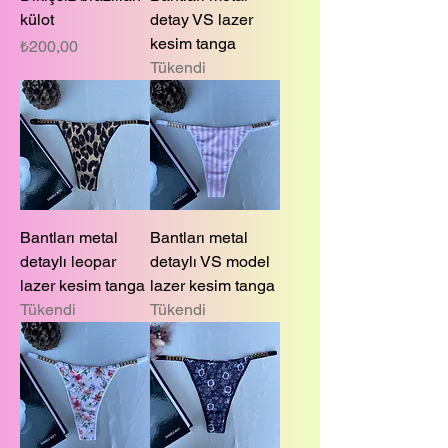
külot
detay VS lazer
kesim tanga
Fiyat
₺200,00
Tükendi
Bantları metal
Bantları metal
detaylı leopar
detaylı VS model
lazer kesim tanga
lazer kesim tanga
Tükendi
Tükendi