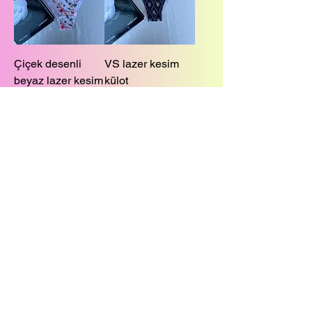
Çiçek desenli
VS lazer kesim
beyaz lazer kesim
külot
külot
Tükendi
Tükendi
Çiçek desenli
VS model lazer
lazer kesim külot
kesim külot
Tükendi
Tükendi
Daha Fazla Yükle