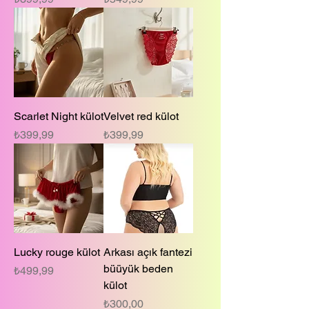
Scarlet Night külot
Velvet red külot
Fiyat
Fiyat
₺399,99
₺399,99
Lucky rouge külot
Arkası açık fantezi
büüyük beden
Fiyat
₺499,99
külot
Fiyat
₺300,00