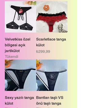
Velvetkiss özel
Scarletlace tanga
bölgesi açık
külot
jartikülot
Fiyat
₺299,99
Tükendi
Sexy yazılı tanga
Bantları taşlı VS
külot
önü taşlı tanga