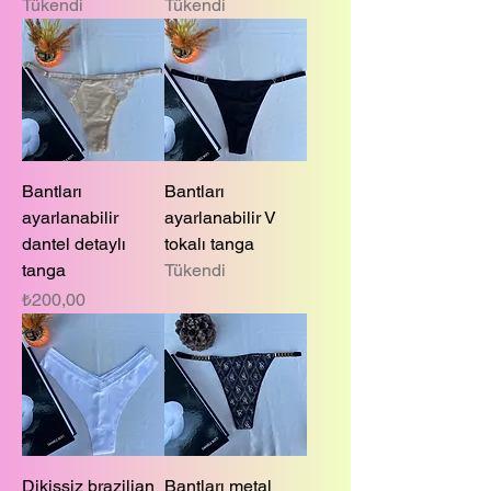
Tükendi
Tükendi
Bantları
Bantları
ayarlanabilir
ayarlanabilir V
dantel detaylı
tokalı tanga
tanga
Tükendi
Fiyat
₺200,00
Dikişsiz brazilian
Bantları metal