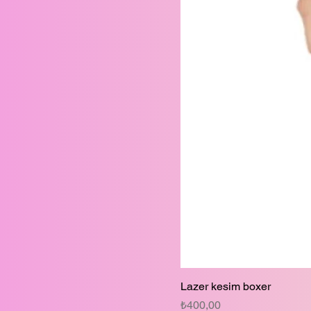
M
S
XL
Lazer kesim boxer
Fiyat
₺400,00