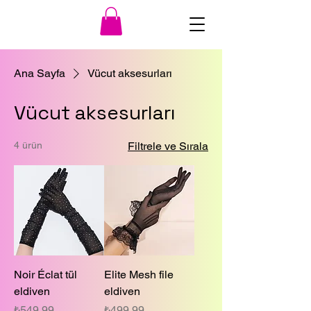
Ana Sayfa
Vücut aksesurları
Vücut aksesurları
4 ürün
Filtrele ve Sırala
Noir Éclat tül
Elite Mesh file
eldiven
eldiven
Fiyat
Fiyat
₺549,99
₺499,99