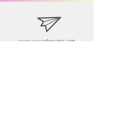
www.cs-underwear.com
05050349464