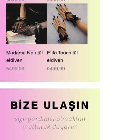
Madame Noir tül
Elite Touch tül
eldiven
eldiven
Fiyat
Fiyat
₺499,99
₺499,99
BİZE ULAŞIN
size yardımcı olmaktan
mutluluk duyarım