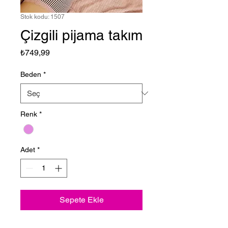
Stok kodu: 1507
Çizgili pijama takım
Fiyat
₺749,99
Beden
*
Renk
*
Adet
*
Sepete Ekle