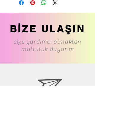
BİZE ULAŞIN
size yardımcı olmaktan
mutluluk duyarım
www.cs-underwear.com