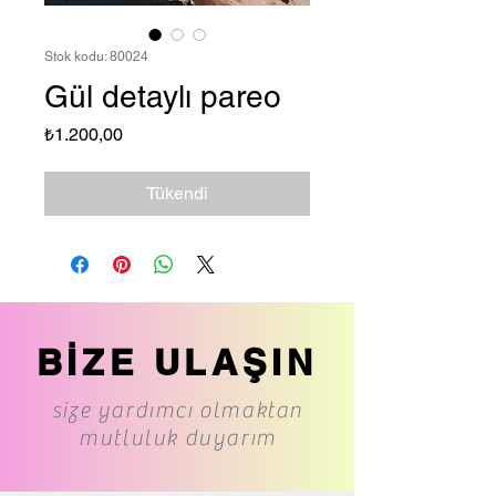
Stok kodu: 80024
Gül detaylı pareo
Fiyat
₺1.200,00
Tükendi
BİZE ULAŞIN
size yardımcı olmaktan
mutluluk duyarım