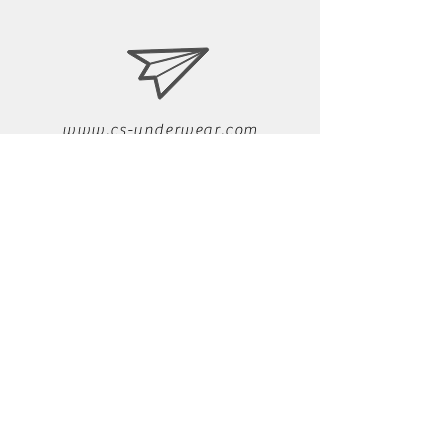
www.cs-underwear.com
05050349464