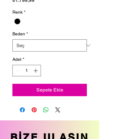
₺1.799,99
Renk
*
Beden
*
Adet
*
Sepete Ekle
BİZE ULAŞIN