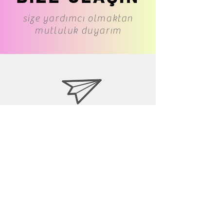
size yardımcı olmaktan
mutluluk duyarım
www.cs-underwear.com