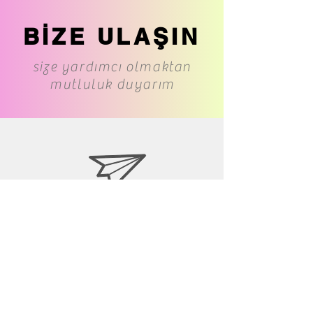
BİZE ULAŞIN
size yardımcı olmaktan
mutluluk duyarım
www.cs-underwear.com