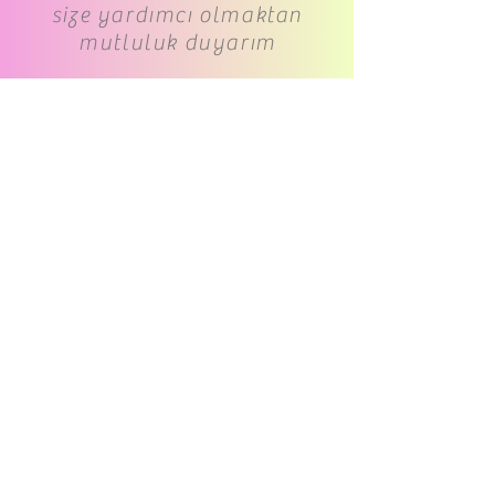
size yardımcı olmaktan
mutluluk duyarım
www.cs-underwear.com
05050349464