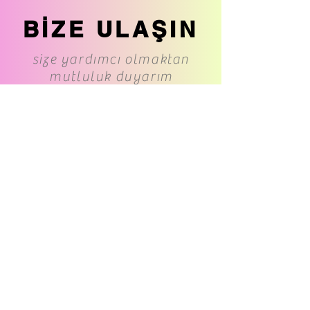
BİZE ULAŞIN
size yardımcı olmaktan
mutluluk duyarım
www.cs-underwear.com