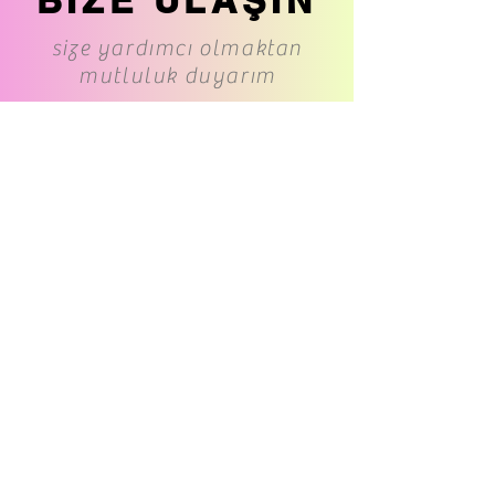
size yardımcı olmaktan
mutluluk duyarım
www.cs-underwear.com