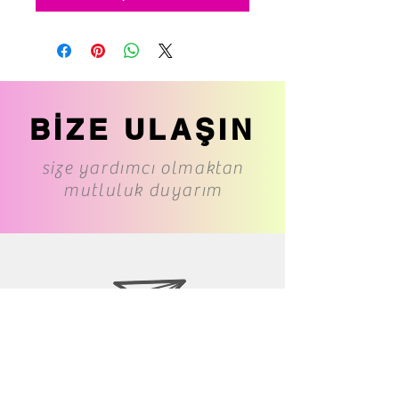
BİZE ULAŞIN
size yardımcı olmaktan
mutluluk duyarım
www.cs-underwear.com