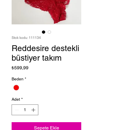
Stok kodu: 111134
Reddesire destekli
büstiyer takım
Fiyat
₺599,99
Beden
*
Adet
*
Sepete Ekle