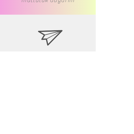
mutluluk duyarım
www.cs-underwear.com
05050349464