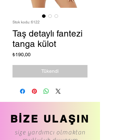
Stok kodu: 6122
Taş detaylı fantezi
tanga külot
Fiyat
₺190,00
Tükendi
BİZE ULAŞIN
size yardımcı olmaktan