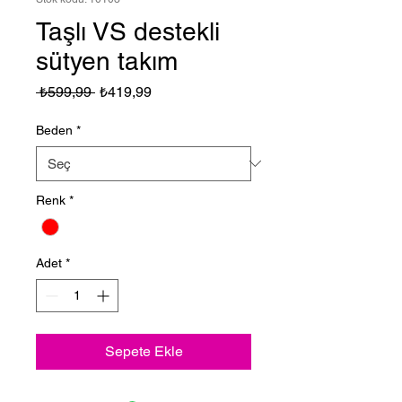
Taşlı VS destekli
sütyen takım
Normal
İndirimli
 ₺599,99 
₺419,99
Fiyat
Fiyat
Beden
*
Renk
*
Adet
*
Sepete Ekle