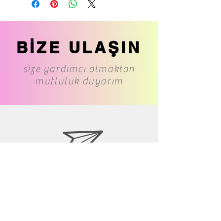
BİZE ULAŞIN
size yardımcı olmaktan
mutluluk duyarım
www.cs-underwear.com