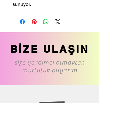
sunuyor.
BİZE ULAŞIN
size yardımcı olmaktan
mutluluk duyarım
www.cs-underwear.com