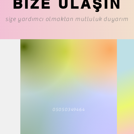
BİZE ULAŞIN
size yardımcı olmaktan mutluluk duyarım
05050349464