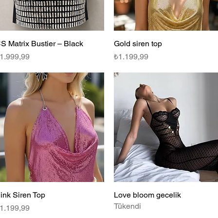
S Matrix Bustier – Black
Hızlı Bakış
Gold siren top
Hızlı Bakış
iyat
Fiyat
1.999,99
₺1.199,99
ink Siren Top
Hızlı Bakış
Love bloom gecelik
Hızlı Bakış
Tükendi
iyat
1.199,99