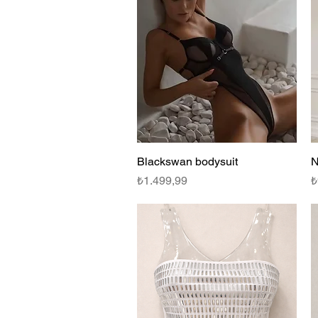
Blackswan bodysuit
Hızlı Bakış
N
Fiyat
F
₺1.499,99
₺