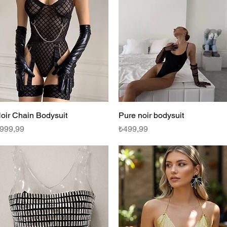
oir Chain Bodysuit
Hızlı Bakış
Pure noir bodysuit
Hızlı Bakış
iyat
Fiyat
999,99
₺499,99