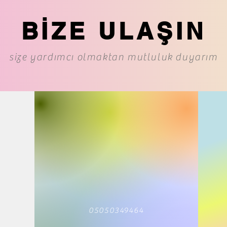
BİZE ULAŞIN
size yardımcı olmaktan mutluluk duyarım
05050349464