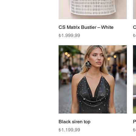
CS Matrix Bustier – White
Hızlı Bakış
C
Fiyat
F
₺1.999,99
₺
Black siren top
Hızlı Bakış
P
Fiyat
F
₺1.199,99
₺