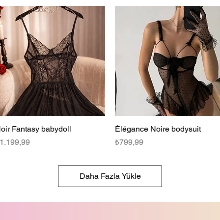
oir Fantasy babydoll
Hızlı Bakış
Élégance Noire bodysuit
Hızlı Bakış
iyat
Fiyat
1.199,99
₺799,99
Daha Fazla Yükle