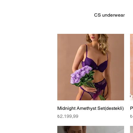
CS underwear
Midnight Amethyst Set(destekli)
Hızlı Bakış
P
Fiyat
F
₺2.199,99
₺