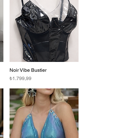
Noir Vibe Bustier
Hızlı Bakış
Fiyat
₺1.799,99