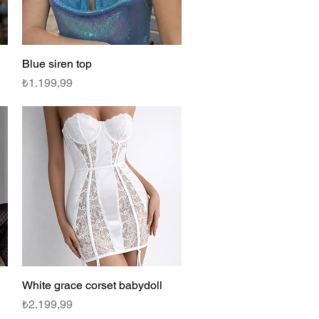
Blue siren top
Hızlı Bakış
Fiyat
₺1.199,99
White grace corset babydoll
Hızlı Bakış
Fiyat
₺2.199,99