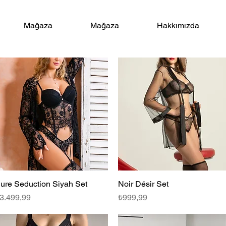
Mağaza
Mağaza
Hakkımızda
ure Seduction Siyah Set
Hızlı Bakış
Noir Désir Set
Hızlı Bakış
iyat
Fiyat
3.499,99
₺999,99