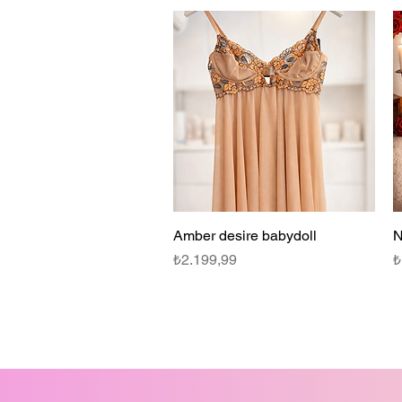
Amber desire babydoll
Hızlı Bakış
N
Fiyat
F
₺2.199,99
₺