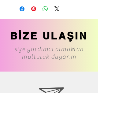
BİZE ULAŞIN
size yardımcı olmaktan
mutluluk duyarım
www.cs-underwear.com