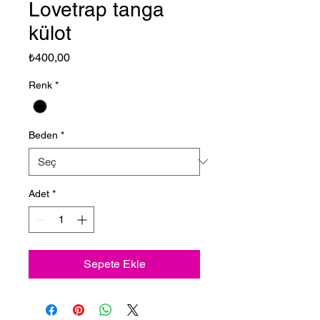
Lovetrap tanga
külot
Fiyat
₺400,00
Renk
*
Beden
*
Adet
*
Sepete Ekle