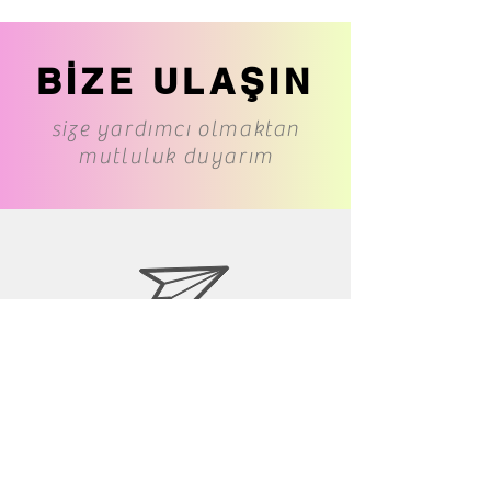
BİZE ULAŞIN
size yardımcı olmaktan
mutluluk duyarım
www.cs-underwear.com