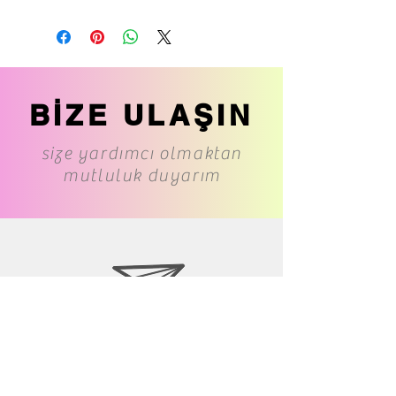
BİZE ULAŞIN
size yardımcı olmaktan
mutluluk duyarım
www.cs-underwear.com