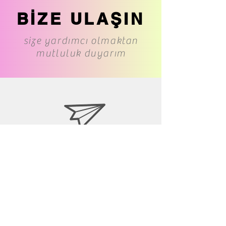
BİZE ULAŞIN
size yardımcı olmaktan
mutluluk duyarım
www.cs-underwear.com