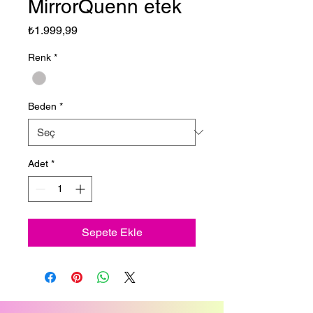
MirrorQuenn etek
Fiyat
₺1.999,99
Renk
*
Beden
*
Adet
*
Sepete Ekle