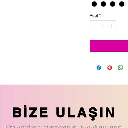
Adet
*
BİZE ULAŞIN
size yardımcı olmaktan mutluluk duyarım