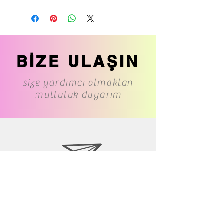
BİZE ULAŞIN
size yardımcı olmaktan
mutluluk duyarım
www.cs-underwear.com