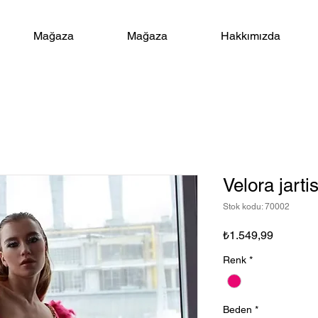
Mağaza
Mağaza
Hakkımızda
Velora jarti
Stok kodu: 70002
Fiyat
₺1.549,99
Renk
*
Beden
*