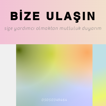
BİZE ULAŞIN
size yardımcı olmaktan mutluluk duyarım
05050349464