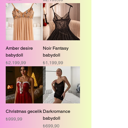
Amber desire
Noir Fantasy
babydoll
babydoll
Fiyat
Fiyat
₺2.199,99
₺1.199,99
Christmas gecelik
Darkromance
babydoll
Fiyat
₺999,99
Fiyat
₺699,90