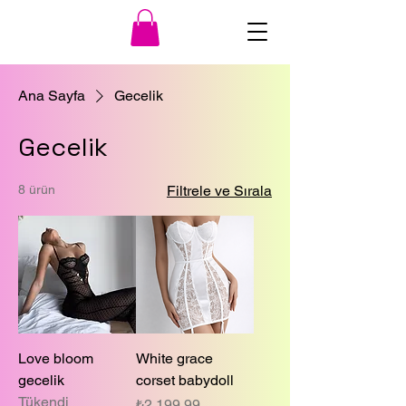
Ana Sayfa
Gecelik
Gecelik
8 ürün
Filtrele ve Sırala
Love bloom
White grace
gecelik
corset babydoll
Tükendi
Fiyat
₺2.199,99