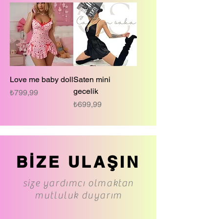
Love me baby doll
Saten mini
gecelik
Fiyat
₺799,99
Fiyat
₺699,99
BİZE ULAŞIN
size yardımcı olmaktan
mutluluk duyarım