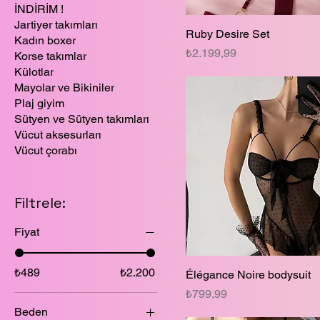
İNDİRİM !
Jartiyer takımları
Ruby Desire Set
Kadın boxer
Fiyat
₺2.199,99
Korse takımlar
Külotlar
Mayolar ve Bikiniler
Plaj giyim
Sütyen ve Sütyen takımları
Vücut aksesurları
Vücut çorabı
Filtrele:
Fiyat
₺489
₺2.200
Élégance Noire bodysuit
Fiyat
₺799,99
Beden