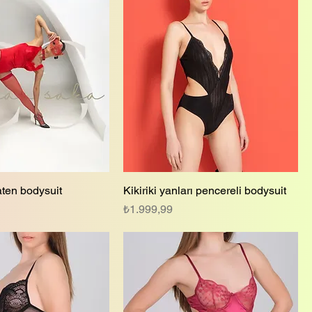
aten bodysuit
Kikiriki yanları pencereli bodysuit
Fiyat
₺1.999,99