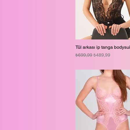
standart
Tül arkası ip tanga bodysui
Normal Fiyat
İndirimli Fiyat
₺699,99
₺489,99