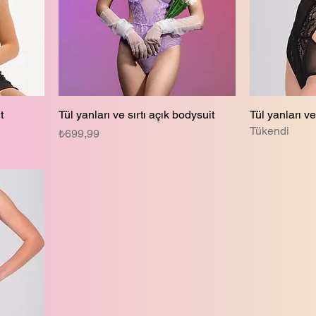
t
Tül yanları ve sırtı açık bodysuit
Tül yanları ve
Tükendi
Fiyat
₺699,99