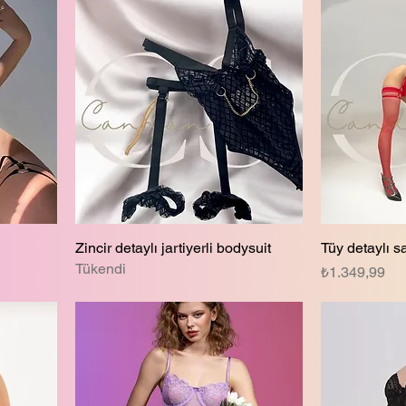
Zincir detaylı jartiyerli bodysuit
Tüy detaylı s
Tükendi
Fiyat
₺1.349,99