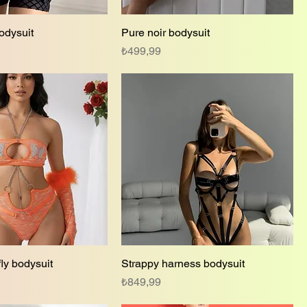
odysuit
Pure noir bodysuit
Fiyat
₺499,99
ly bodysuit
Strappy harness bodysuit
Fiyat
₺849,99