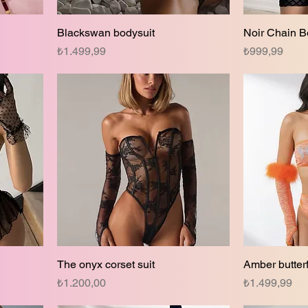
Blackswan bodysuit
Noir Chain B
Fiyat
Fiyat
₺1.499,99
₺999,99
The onyx corset suit
Amber butterf
Fiyat
Fiyat
₺1.200,00
₺1.499,99