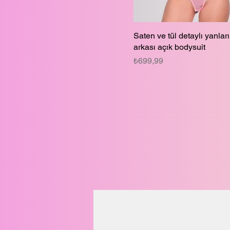
Saten ve tül detaylı yanları
arkası açık bodysuit
Fiyat
₺699,99