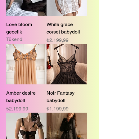
Love bloom
White grace
gecelik
corset babydoll
Tükendi
Fiyat
₺2.199,99
Amber desire
Noir Fantasy
babydoll
babydoll
Fiyat
Fiyat
₺2.199,99
₺1.199,99