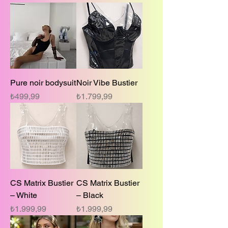
Pure noir bodysuit
Noir Vibe Bustier
Fiyat
Fiyat
₺499,99
₺1.799,99
CS Matrix Bustier
CS Matrix Bustier
– White
– Black
Fiyat
Fiyat
₺1.999,99
₺1.999,99