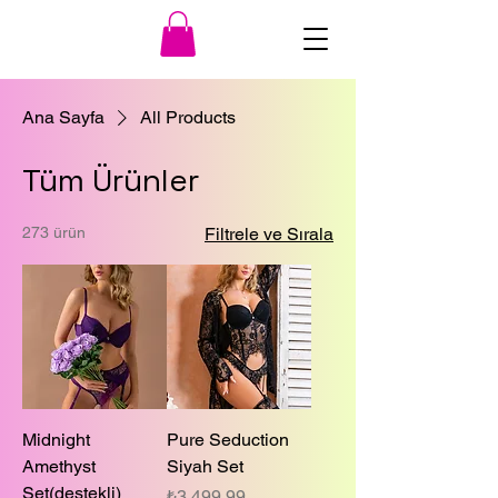
Ana Sayfa
All Products
Tüm Ürünler
273 ürün
Filtrele ve Sırala
Midnight
Pure Seduction
Amethyst
Siyah Set
Set(destekli)
Fiyat
₺3.499,99