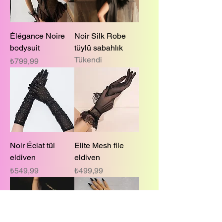
Élégance Noire
Noir Silk Robe
bodysuit
tüylü sabahlık
Tükendi
Fiyat
₺799,99
Noir Éclat tül
Elite Mesh file
eldiven
eldiven
Fiyat
Fiyat
₺549,99
₺499,99