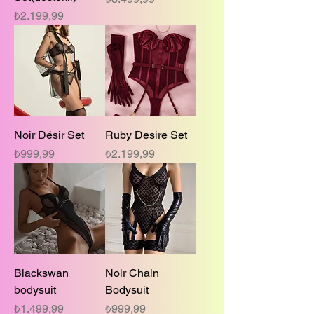
Fiyat
₺2.199,99
Noir Désir Set
Ruby Desire Set
Fiyat
Fiyat
₺999,99
₺2.199,99
Blackswan
Noir Chain
bodysuit
Bodysuit
Fiyat
Fiyat
₺1.499,99
₺999,99